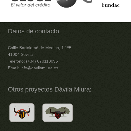
Datos de contacto
Callle Bartolomé de Medina, 1 1ºE
41004 Sevilla
Teléfono: (+34) 670113095
Email: info@davilamiura.es
Otros proyectos Dávila Miura: