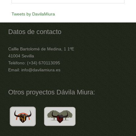
"Eduardo Dávila, ante todo un grupo
Tweets by DavilaMiura
de abogados veteranos, logró con su
entusiasmo y buen hacer alcanzarnos
y tocarnos en lo más profundo, transmitiéndonos esa
Datos de contacto
pasión que necesitamos para disfrutar de la profesión
y alcanzar nuestras metas."...
Callle Bartolomé de Medina, 1 1ºE
41004 Sevilla
Óscar Fernández León
Teléfono: (+34) 670113095
Socio LeonOlarte Abogados | Guadaliuris
Email: info@davilamiura.es
Otros proyectos Dávila Miura: