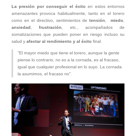
La presión por conseguir el éxito
en estos entornos
amenazantes provoca habitualmente, tanto en el torero
como en el directivo, sentimientos de
tensión
,
miedo
,
ansiedad
,
frustración
, etc., acompañados de
somatizaciones que pueden poner en riesgo incluso su
salud y
afectar al rendimiento y al éxito
final.
"El mayor miedo que tiene el torero, aunque la gente
piense lo contrario, no es a la cornada, es al fracaso,
igual que cualquier profesional en lo suyo. La cornada
la asumimos, el fracaso no".