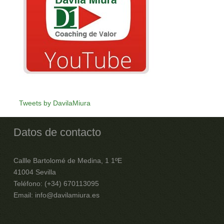
Tweets by DavilaMiura
Datos de contacto
Callle Bartolomé de Medina, 1 1ºE
41004 Sevilla
Teléfono: (+34) 670113095
Email: info@davilamiura.es